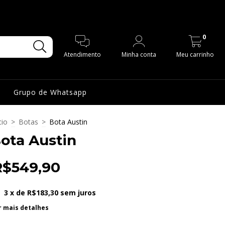
0
Atendimento
Minha conta
Meu carrinho
Grupo de Whatsapp
cio
>
Botas
>
Bota Austin
ota Austin
R$549,90
3
x de
R$183,30
sem juros
r mais detalhes