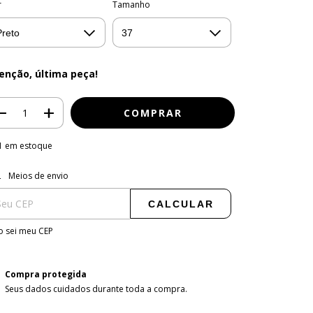
r
Tamanho
enção, última peça!
1
em estoque
regas para o CEP:
ALTERAR CEP
Meios de envio
CALCULAR
 sei meu CEP
Compra protegida
Seus dados cuidados durante toda a compra.