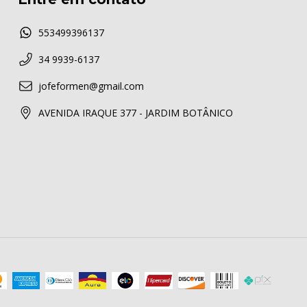
553499396137
34 9939-6137
jofeformen@gmail.com
AVENIDA IRAQUE 377 - JARDIM BOTÂNICO